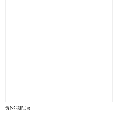
齿轮箱测试台