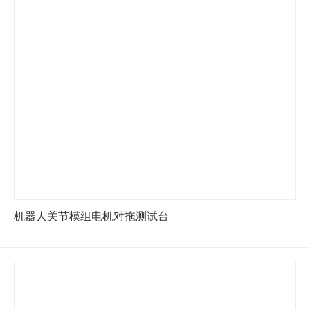
机器人关节模组电机对拖测试台